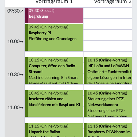
Vortragsraum 1
Vortragsraum 2
09:30➚
09:30 (Special)
Begrüßung
09:45 (Online-Vortrag)
Raspberry Pi
Einführung und Grundlagen
10:00➙
10:15 (Online-Vortrag)
10:15 (Online-Vortrag)
Computer, öffne den Radio-
IoT, LoRa und LoRaWAN
Stream!
Optimierte Funktechnik für
10:30➙
Machine Learning: Ein Smart
eigene Lösungen im Interne
Home-Assistent mit Offline-
der Dinge, eine Einordnung
Spracherkennung
10:45 (Online-Vortrag)
10:45 (Online-Vortrag)
Insekten zählen und
Steuerung einer PTZ-
klassifizieren mit Raspi und KI
Netzwerkkamera
11:00➙
Steuerung einer PTZ-
Netzwerkkamera ohne
Hersteller-APP oder
11:15 (Online-Vortrag)
11:15 (Online-Vortrag)
Cloudanbindung
Unpack the Ballon
Raspberry Pi Webcam im