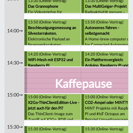
13:30 (Online-Vortrag)
13:30 (Online-Vortrag)
Das Grannophone
Das MultiGeiger-Projekt
Ein Videotelefon für
Radioaktivität messen –
ältere/demente Nutzer, als
stationär und mobil – mit Wi
13:50 (Online-Vortrag)
13:50 (Online-Vortrag)
Selbstbau-Lösung
und LoRaWAN
Beschleunigungsmessung an
Autonomes Fahren -
14:00➙
Silvesterraketen.
selbstgemacht
Elektronische Payload an
A Home-brew computer clu
Feuerwerksraketen
for Connected Autonomous
Driving
14:20 (Online-Vortrag)
14:20 (Online-Vortrag)
WiFi-Mesh mit ESP32 und
Ein Plattformvergleich:
14:30➙
Raspberry Pi
Arduino, Raspberry Pi und
(fast) alles dazwischen
Kaffepause
15:00➙
15:00 (Online-Vortrag)
15:00 (Online-Vortrag)
X2Go-ThinClientEdition-Live -
CO2-Ampel oder MINT?!
jetzt auch für den Pi?
MINT Projekte mit Raspber
Das ThinClient-Image zum
PI und #IoT Octopus am
Zugriff auf X2Go, RDP und
Beispiel Umweltsensoren
XDMCP - nun auch auf dem
15:30➙
15:30 (Online-Vortrag)
15:30 (Online-Vortrag)
Pi?