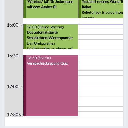
'Wireless' IoT für Jedermann
Testfahrt meines World Tour
mit dem Amber Pi
Robot
Roboter per Browserinterfa
steuern
16:00➙
16:00 (Online-Vortrag)
Das automatisierte
Schildkröten-Winterquartier
Der Umbau eines
Kühlschrankes zu einem voll
automatisierten Schildkröten-
16:30➙
16:30 (Special)
Winterquartier
Verabschiedung und Quiz
17:00➙
17:30➘