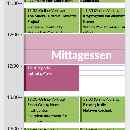
- Wie sieht eine Sonde nach
Selbstbau
11:30➙
einem Jahr im Baum aus? -
11:35 (Online-Vortrag)
11:35 (Online-Vortrag)
The MuonPi Cosmic Detector
Kryptografie mit elliptischen
Project
Kurven
An Open-Community
Warum RSA an seine Grenz
Network of Cosmic Shower
stösst
12:00➙
Detectors
Mittagessen
12:30➙
12:30 (Special)
Lightning-Talks
13:00➙
13:00 (Online-Vortrag)
13:00 (Online-Vortrag)
Smart Grid @ Home
Einstieg in die
Intelligentes
Netzwerktechnik
Energiemanagement für
private Anwender
13:30➙