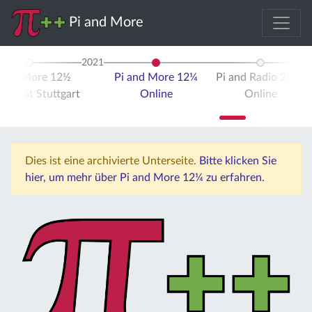
Pi and More
2021
 and More 12½
Pi and More 12¼
Pi and Radio 2021
ersität Stuttgart
Online
Online
Dies ist eine archivierte Unterseite.
Bitte klicken Sie
hier, um mehr über Pi and More 12¼ zu erfahren.