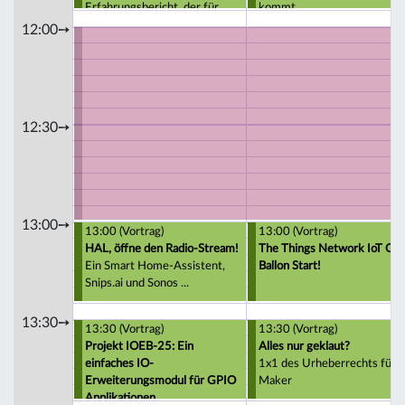
Erfahrungsbericht, der für
kommt
TheThingsNetwork Anfänger
12:00➙
ausgelegt ist.
12:30➙
13:00➙
13:00 (Vortrag)
13:00 (Vortrag)
HAL, öffne den Radio-Stream!
The Things Network IoT GP
Ein Smart Home-Assistent,
Ballon Start!
Snips.ai und Sonos ...
13:30➙
13:30 (Vortrag)
13:30 (Vortrag)
Projekt IOEB-25: Ein
Alles nur geklaut?
einfaches IO-
1x1 des Urheberrechts für
Erweiterungsmodul für GPIO
Maker
Applikationen