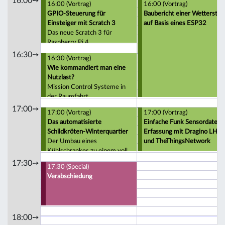
16:00➙
16:00 (Vortrag)
16:00 (Vortrag)
GPIO-Steuerung für
Baubericht einer Wetterstat
Einsteiger mit Scratch 3
auf Basis eines ESP32
Das neue Scratch 3 für
Raspberry Pi 4
16:30➙
16:30 (Vortrag)
Wie kommandiert man eine
Nutzlast?
Mission Control Systeme in
der Raumfahrt
17:00➙
17:00 (Vortrag)
17:00 (Vortrag)
Das automatisierte
Einfache Funk Sensordaten
Schildkröten-Winterquartier
Erfassung mit Dragino LHT
Der Umbau eines
und TheThingsNetwork
Kühlschrankes zu einem voll
automatisierten Schildkröten-
17:30➙
17:30 (Special)
Winterquartier
Verabschiedung
18:00➙