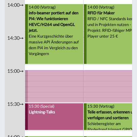
14:00➙
14:00 (Vortrag)
14:00 (Vortrag)
info-beamer portiert auf den
RFID für Maker
Pi4: Wie funktionieren
RFID / NFC Standards kenn
HEVC/H264 und OpenGL
und in Projekten nutzen -
jetzt.
Projekt: RFID-fähiger MP3
Eine Kurzgeschichte über
Player unter 25 €
14:30➙
massive API Änderungen auf
dem Pi4 im Vergleich zu den
Vorgängern
15:00➙
15:30➙
15:30 (Special)
15:30 (Vortrag)
Lightning-Talks
Teile erfassen, erkennen und
verfolgen und sortieren
Schieberegister am
Förderband triggert GPIO v
Pi und Arduino