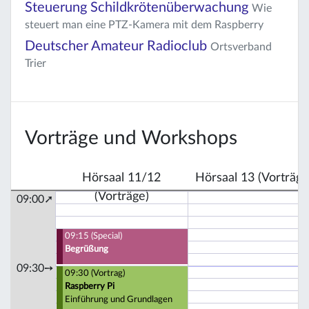
Steuerung Schildkrötenüberwachung
Wie
steuert man eine PTZ-Kamera mit dem Raspberry
Deutscher Amateur Radioclub
Ortsverband
Trier
Vorträge und Workshops
Hörsaal 11/12
Hörsaal 13 (Vorträge
(Vorträge)
09:00➚
09:15 (Special)
Begrüßung
09:30➙
09:30 (Vortrag)
Raspberry Pi
Einführung und Grundlagen