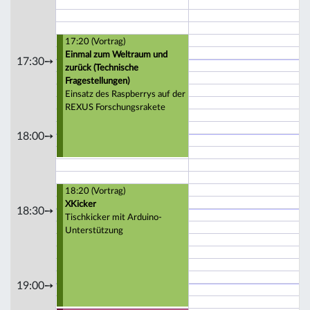
17:20 (Vortrag)
Einmal zum Weltraum und
17:30➙
zurück (Technische
Fragestellungen)
Einsatz des Raspberrys auf der
REXUS Forschungsrakete
18:00➙
18:20 (Vortrag)
XKicker
18:30➙
Tischkicker mit Arduino-
Unterstützung
19:00➙