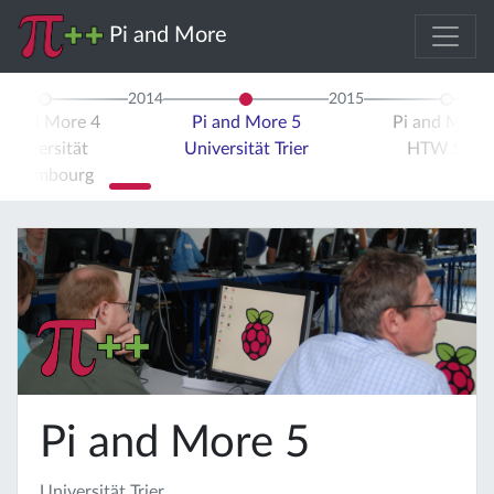
Pi and More
2014
2015
i and More 4
Pi and More 5
Pi and More 
Universität
Universität Trier
HTW Saar
Luxembourg
Pi and More 5
Universität Trier,