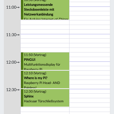
10:50 (Vortrag)
Leistungsmessende
11:00➙
Steckdosenleiste mit
Netzwerkanbindung
Ein Arduino Internet-of-Things
Projekt
11:30➙
11:50 (Vortrag)
PiNGUI
12:00➙
Multifunktionsdisplay für
Raspberry Pi
12:10 (Vortrag)
Where is my Pi?
Raspberry Pi Head- AND
Painless!
12:30➙
12:30 (Vortrag)
Sphinx
Hacksaar Türschließsystem