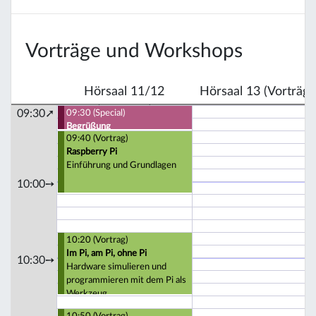
Vorträge und Workshops
Hörsaal 11/12
Hörsaal 13 (Vorträge
(Vorträge)
09:30➚
09:30 (Special)
Begrüßung
09:40 (Vortrag)
Raspberry Pi
Einführung und Grundlagen
10:00➙
10:20 (Vortrag)
Im Pi, am Pi, ohne Pi
10:30➙
Hardware simulieren und
programmieren mit dem Pi als
Werkzeug