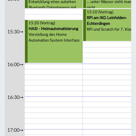
Entwicklung eines autarken
... unter Wasser sieht man's
Bluetooth Datenloggers mit
nicht
15:10 (Vortrag)
dem Raspberry Pi
RPi am IKG Leinfelden-
15:20 (Vortrag)
Echterdingen
HASI - Heimautomatisierung
RPi und Scratch für 7. Klasse
15:30➙
Vorstellung des Home
Automation System Interface
16:00➙
16:30➙
17:00➙