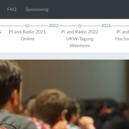
FAQ
Sponsoring
2022
2023
¼
Pi and Radio 2021
Pi and Radio 2022
Pi an
Online
UKW-Tagung
Hochsc
Weinheim