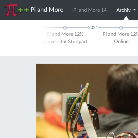
Pi and More
Pi and More 14
Archiv
2020
2021
and More 12
Pi and More 12½
Pi and More 12
ersität Trier
Universität Stuttgart
Online