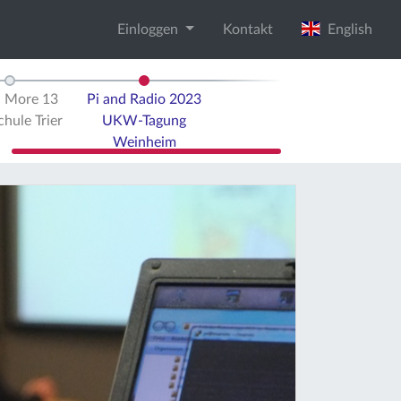
Einloggen
Kontakt
English
d More 13
Pi and Radio 2023
hule Trier
UKW-Tagung
Weinheim