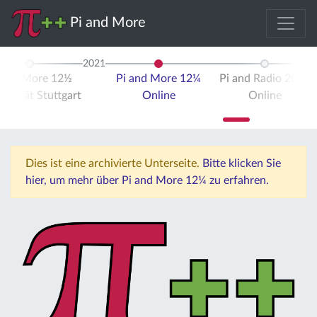
Pi and More
2021
 and More 12½
Pi and More 12¼
Pi and Radio 2021
ersität Stuttgart
Online
Online
Dies ist eine archivierte Unterseite.
Bitte klicken Sie
hier, um mehr über Pi and More 12¼ zu erfahren.