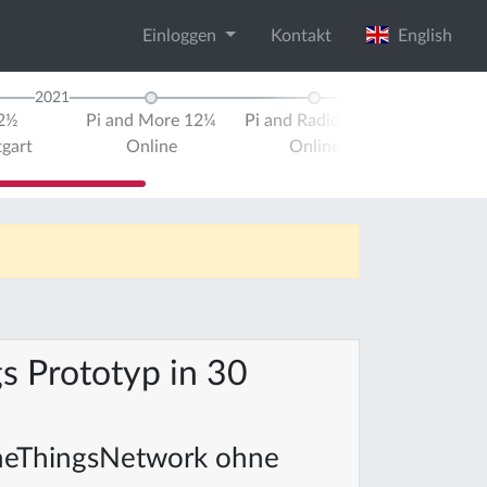
Einloggen
Kontakt
English
2021
2022
12½
Pi and More 12¼
Pi and Radio 2021
Pi an
tgart
Online
Online
UK
W
gs Prototyp in 30
 TheThingsNetwork ohne