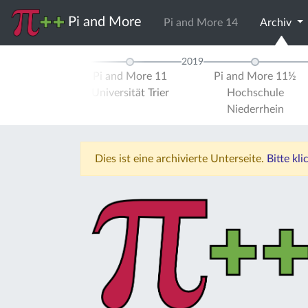
Pi and More
Pi and More 14
Archiv
2019
 and More 10½
Pi and More 11
Pi and More 11½
ersität Stuttgart
Universität Trier
Hochschule
Niederrhein
Dies ist eine archivierte Unterseite.
Bitte kl