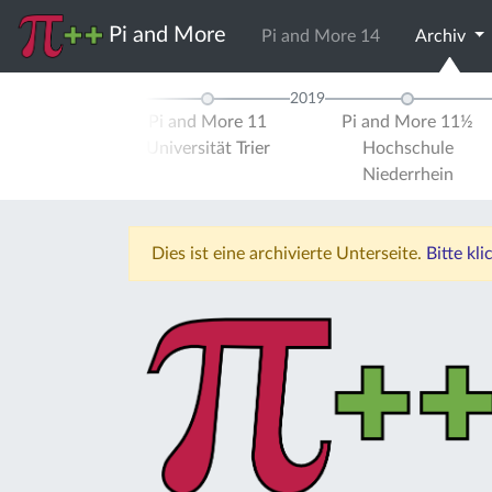
Pi and More
Pi and More 14
Archiv
2019
 and More 10½
Pi and More 11
Pi and More 11½
ersität Stuttgart
Universität Trier
Hochschule
Niederrhein
Dies ist eine archivierte Unterseite.
Bitte kl