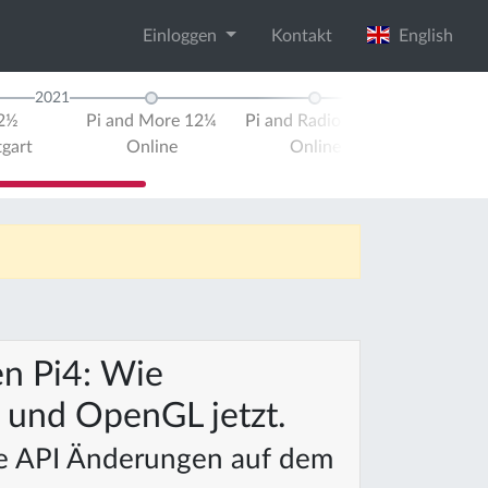
Einloggen
Kontakt
English
2021
2022
12½
Pi and More 12¼
Pi and Radio 2021
Pi an
tgart
Online
Online
UK
W
en Pi4: Wie
und OpenGL jetzt.
ve API Änderungen auf dem