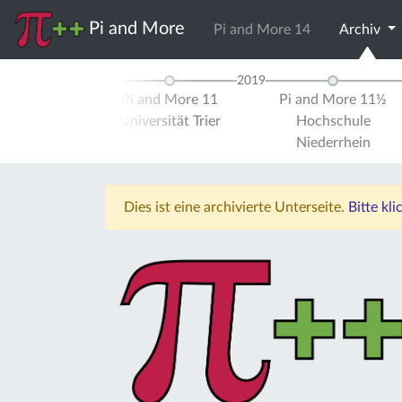
Pi and More
Pi and More 14
Archiv
2019
 and More 10½
Pi and More 11
Pi and More 11½
ersität Stuttgart
Universität Trier
Hochschule
Niederrhein
Dies ist eine archivierte Unterseite.
Bitte kl