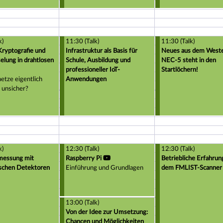
k)
11:30 (Talk)
11:30 (Talk)
ryptografie und
Infrastruktur als Basis für
Neues aus dem Weste
elung in drahtlosen
Schule, Ausbildung und
NEC-5 steht in den
professioneller IoT-
Startlöchern!
etze eigentlich
Anwendungen
o unsicher?
k)
12:30 (Talk)
12:30 (Talk)
messung mit
Raspberry Pi
Betriebliche Erfahrun
ischen Detektoren
Einführung und Grundlagen
dem FMLIST-Scanner
13:00 (Talk)
Von der Idee zur Umsetzung:
Chancen und Möglichkeiten