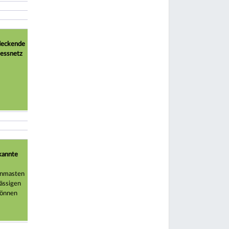
deckende
essnetz
kannte
nmasten
lässigen
können