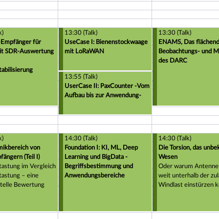
der LoRaWAN-Technologie in
der Forstwirtschaft
k)
13:30 (Talk)
13:30 (Talk)
-Empfänger für
UseCase I: Bienenstockwaage
ENAMS, Das flächen
it SDR-Auswertung
mit LoRaWAN
Beobachtungs- und M
des DARC
abilisierung
13:55 (Talk)
UserCase II: PaxCounter -Vom
Aufbau bis zur Anwendung-
k)
14:30 (Talk)
14:30 (Talk)
ikbereich von
Foundation I: KI, ML, Deep
Die Torsion, das unbe
ängern (Teil I)
Learning und BigData -
Wesen
astung im Vergleich
Begriffsbestimmung und
Oder warum Antenne
tastung – eine
Anwendungsbereiche
weit unterhalb der zu
telle Bewertung
Windlast einstürzen 