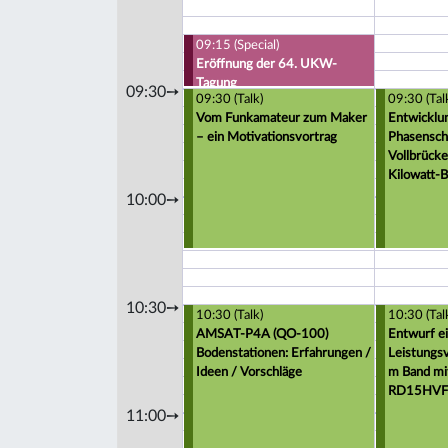
09:15 (Special)
Eröffnung der 64. UKW-
Tagung
09:30➙
09:30 (Talk)
09:30 (Tal
Vom Funkamateur zum Maker
Entwicklu
– ein Motivationsvortrag
Phasensch
Vollbrück
Kilowatt-B
10:00➙
10:30➙
10:30 (Talk)
10:30 (Tal
AMSAT-P4A (QO-100)
Entwurf e
Bodenstationen: Erfahrungen /
Leistungsv
Ideen / Vorschläge
m Band mi
RD15HVF
11:00➙