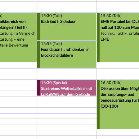
k)
15:30 (Talk)
15:30 (Talk)
ikbereich von
BackEnd I: Sidedoor
EME Portabel bei DL8
ängern (Teil II)
null auf 100 zum Mo
astung im Vergleich
Technik, Taktik, Erfah
tastung – eine
EME
15:55 (Talk)
telle Bewertung
Foundation II: IoT, denken in
Blockschaltbildern
16:30 (Special)
16:30 (Talk)
Start eines Wetterballons mit
Diskussion über Mögl
LoRaWAN auf dem Gelände
der Empfangs- und
der DBS
Sendeausrüstung für 
(QO-100)