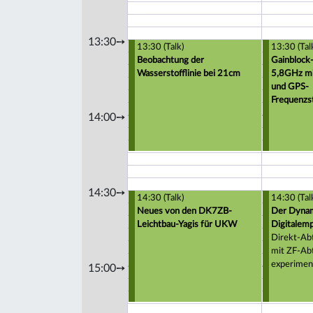
13:30➙
13:30 (Talk)
13:30 (Tal
Beobachtung der
Gainblock
Wasserstofflinie bei 21cm
5,8GHz m
und GPS-
Frequenzst
14:00➙
14:30➙
14:30 (Talk)
14:30 (Tal
Neues von den DK7ZB-
Der Dynam
Leichtbau-Yagis für UKW
Digitalempf
Direkt-Abt
mit ZF-Ab
experimen
15:00➙