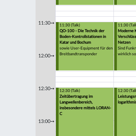
11:30➙
11:30 (Talk)
11:30 (Tal
QO-100 - Die Technik der
Moderne K
Boden-Kontrollstationen in
Verschlüss
Katar und Bochum
Netzen
sowie User-Equipment für den
Sind Funkn
Breitbandtransponder
wirklich s
12:00➙
12:30➙
12:30 (Talk)
12:30 (Tal
Zeitübertragung im
Leistungs
Langwellenbereich,
logarithm
insbesondere mittels LORAN-
C
13:00➙