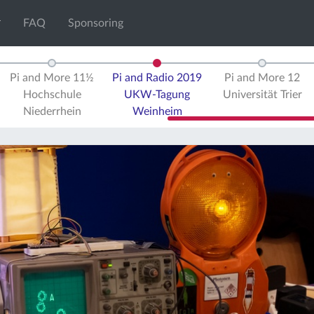
FAQ
Sponsoring
Pi and More 11½
Pi and Radio 2019
Pi and More 12
Hochschule
UKW-Tagung
Universität Trier
Niederrhein
Weinheim