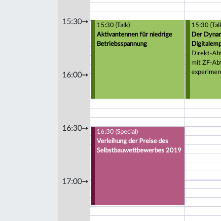
15:30➙
15:30 (Talk)
15:30 (Tal
Aktivantennen für niedrige
Der Dynam
Betriebsspannung
Digitalempf
Direkt-Abt
mit ZF-Ab
experimen
16:00➙
16:30➙
16:30 (Special)
Verleihung der Preise des
Selbstbauwettbewerbes 2019
17:00➙