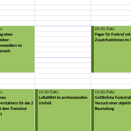
k)
09:30 (Talk)
ng eines
Pager für Funkruf mit
ieber-
Zusatzfunktionen im 
enwandlers im
ereich
k)
10:30 (Talk)
10:30 (Talk)
ines
LoRaWAN im professionellen
Gefährliche Funkstra
erstärkers für das 2
Umfeld
Versuch einer objekti
t dem Transistor
Beurteilung
1