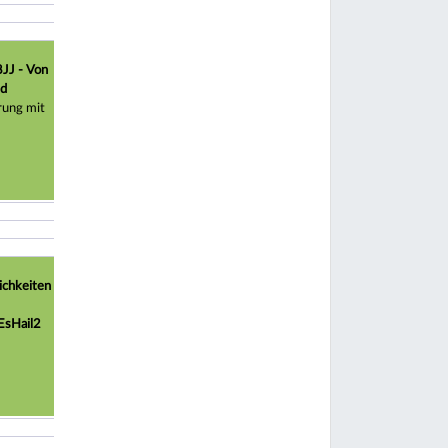
JJ - Von
nd
rung mit
ichkeiten
EsHail2