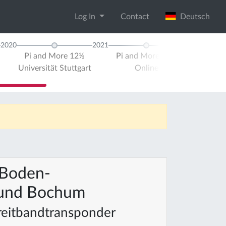
Log In
Contact
Deutsch
2020
2021
Pi and More 12½
Pi and More 12¼
Pi and Ra
Universität Stuttgart
Online
Onli
 Boden-
r und Bochum
reitbandtransponder