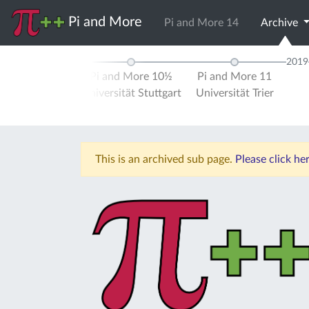
Pi and More
Pi and More 14
Archive
2018
2019
d More 10
Pi and More 10½
Pi and More 11
ität Trier
Universität Stuttgart
Universität Trier
This is an archived sub page.
Please click he