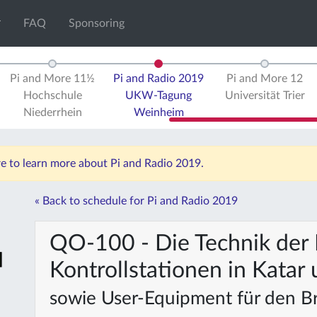
FAQ
Sponsoring
Pi and More 11½
Pi and Radio 2019
Pi and More 12
Hochschule
UKW-Tagung
Universität Trier
Niederrhein
Weinheim
re to learn more about Pi and Radio 2019.
« Back to schedule for Pi and Radio 2019
QO-100 - Die Technik der
Kontrollstationen in Kata
sowie User-Equipment für den B