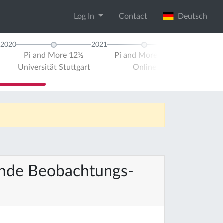
Log In
Contact
Deutsch
2020
2021
Pi and More 12½
Pi and More 12¼
Pi and Ra
Universität Stuttgart
Online
Onli
nde Beobachtungs-