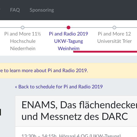
FAQ
Sponsoring
Pi and More 11½
Pi and Radio 2019
Pi and More 12
Hochschule
UKW-Tagung
Universität Trier
Niederrhein
Weinheim
re to learn more about Pi and Radio 2019.
« Back to schedule for Pi and Radio 2019
ENAMS, Das flächendecke
und Messnetz des DARC
13:30h – 14:15h, Hörsaal 4 OG (UKW-Tagung)