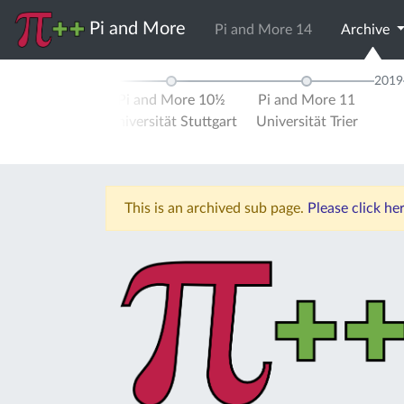
Pi and More
Pi and More 14
Archive
2018
2019
d More 10
Pi and More 10½
Pi and More 11
ität Trier
Universität Stuttgart
Universität Trier
This is an archived sub page.
Please click he