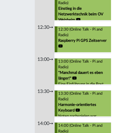
Radio)
Einstieg in die
Netzwerktechnik beim OV
Weinheim
Einfacher Client und Server in
12:30➙
12:30 (Online Talk - Pi and
Python
Radio)
Raspberry Pi GPS Zeitserver
13:00➙
13:00 (Online Talk - Pi and
Radio)
"Manchmal dauert es eben
länger!"
Eine Einführung in die Post
Quantum Kryptografie
13:30➙
13:30 (Online Talk - Pi and
Radio)
Harmonie-orientiertes
Keyboard
Noten nachspielen war
gestern
14:00➙
14:00 (Online Talk - Pi and
Radio)