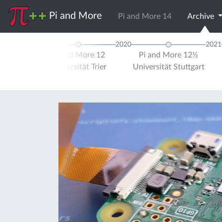
Pi and More
Pi and More 14
Archive
2020
2021
Radio 2019
Pi and More 12
Pi and More 12½
Tagung
Universität Trier
Universität Stuttgart
nheim