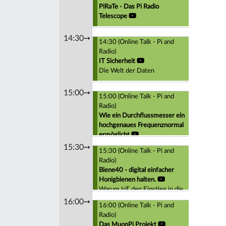
PiRaTe - Das Pi Radio
Telescope
14:30➙
14:30 (Online Talk - Pi and
Radio)
IT Sicherheit
Die Welt der Daten
15:00➙
15:00 (Online Talk - Pi and
Radio)
Wie ein Durchflussmesser ein
hochgenaues Frequenznormal
ermöglicht
15:30➙
15:30 (Online Talk - Pi and
Radio)
Biene40 - digital einfacher
Honigbienen halten.
Warum IoT den Einstieg in die
Imkerei erleichtern kann.
16:00➙
16:00 (Online Talk - Pi and
Radio)
Das MuonPi Projekt