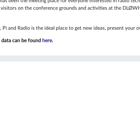
has been the meeting place for everyone interested in radio tech
 visitors on the conference grounds and activities at the DLØWH
Pi and Radio is the ideal place to get new ideas, present your 
ss data can be found
here
.