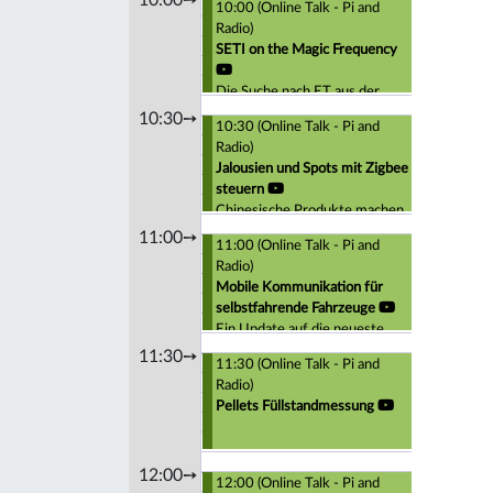
10:00 (Online Talk - Pi and
Radio)
SETI on the Magic Frequency
Die Suche nach ET aus der
Sichtweise eines
10:30➙
10:30 (Online Talk - Pi and
Funkamateurs und
Radio)
Hobbyastronomen
Jalousien und Spots mit Zigbee
steuern
Chinesische Produkte machen
das billig und einfach
11:00➙
11:00 (Online Talk - Pi and
Radio)
Mobile Kommunikation für
selbstfahrende Fahrzeuge
Ein Update auf die neueste
Technologie
11:30➙
11:30 (Online Talk - Pi and
Radio)
Pellets Füllstandmessung
12:00➙
12:00 (Online Talk - Pi and