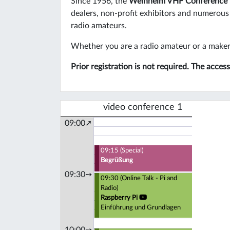
Since 1956, the
Weinheim VHF Conference
dealers, non-profit exhibitors and numerous
radio amateurs.
Whether you are a radio amateur or a maker, 
Prior registration is not required. The acce
video conference 1
09:00➚
09:15 (Special)
Begrüßung
09:30➙
09:30 (Online Talk - Pi and
Radio)
Raspberry Pi
Einführung und Grundlagen
10:00➙