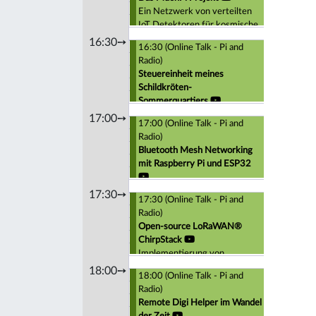
Ein Netzwerk von verteilten
IoT Detektoren für kosmische
Schauer
16:30➙
16:30 (Online Talk - Pi and
Radio)
Steuereinheit meines
Schildkröten-
Sommerquartiers
Wenn die Automatisierung des
17:00➙
17:00 (Online Talk - Pi and
Schildkrötengeheges besser
Radio)
ist als in modernen Häusern....
Bluetooth Mesh Networking
mit Raspberry Pi und ESP32
17:30➙
17:30 (Online Talk - Pi and
Radio)
Open-source LoRaWAN®
ChirpStack
Implementierung von
ChirpStack auf dem PI, auf der
18:00➙
18:00 (Online Talk - Pi and
NAS und auf einem Server im
Radio)
Internet
Remote Digi Helper im Wandel