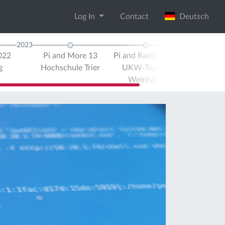
Log In
Contact
Deutsch
2023
022
Pi and More 13
Pi and Radio 2023
g
Hochschule Trier
UKW-Tagung
Weinheim