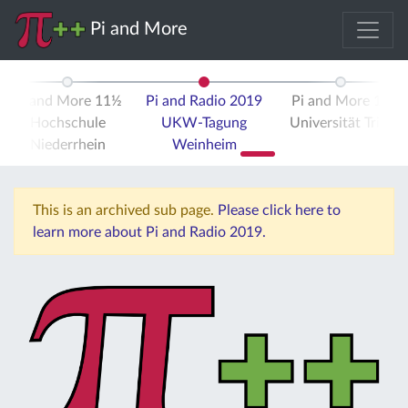
Pi and More
Pi and More 11½
Pi and Radio 2019
Pi and More 12
Hochschule
UKW-Tagung
Universität Trier
Niederrhein
Weinheim
This is an archived sub page.
Please click here to
learn more about Pi and Radio 2019.