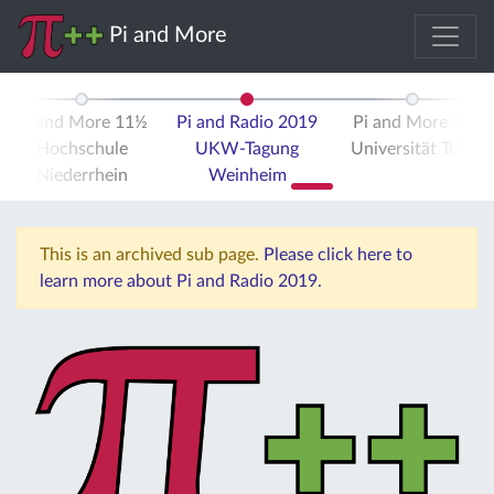
Pi and More
Pi and More 11½
Pi and Radio 2019
Pi and More 12
Hochschule
UKW-Tagung
Universität Trier
Niederrhein
Weinheim
This is an archived sub page.
Please click here to
learn more about Pi and Radio 2019.