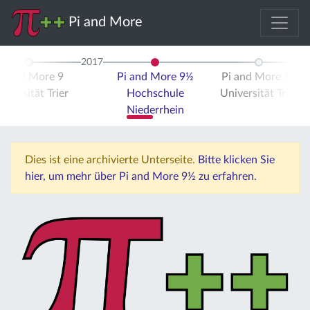
Pi and More
2017
Pi and More 9
Pi and More 9½
Pi and More 10
iversität Trier
Hochschule
Universität Trier
Niederrhein
Dies ist eine archivierte Unterseite.
Bitte klicken Sie
hier, um mehr über Pi and More 9½ zu erfahren.