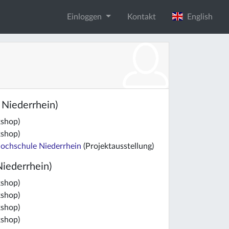
Einloggen
Kontakt
English
 Niederrhein)
shop)
shop)
 Hochschule Niederrhein
(Projektausstellung)
iederrhein)
shop)
shop)
shop)
shop)