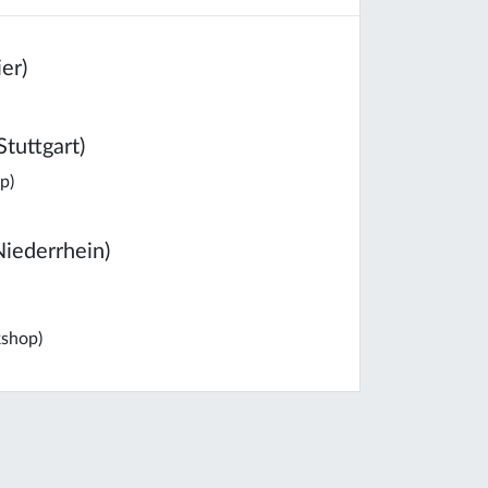
er)
tuttgart)
p)
iederrhein)
shop)