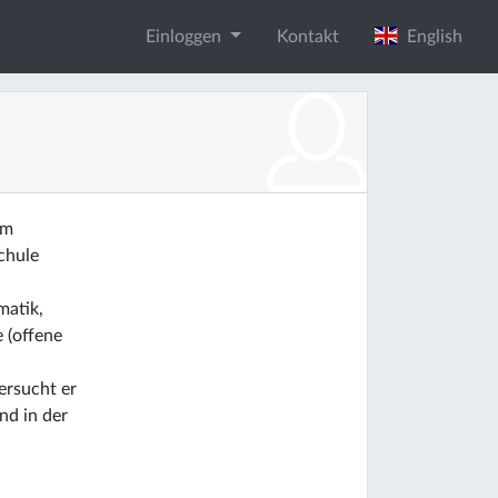
Einloggen
Kontakt
English
am
chule
matik,
 (offene
ersucht er
nd in der