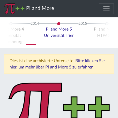
Pi and More
2014
2015
i and More 4
Pi and More 5
Pi and More 
Universität
Universität Trier
HTW Saar
Luxembourg
Dies ist eine archivierte Unterseite.
Bitte klicken Sie
hier, um mehr über Pi and More 5 zu erfahren.