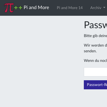
Pi and More
Pi and More 14
Archiv
Passw
Bitte gib dei
Wir werden di
senden.
Wenn du noch