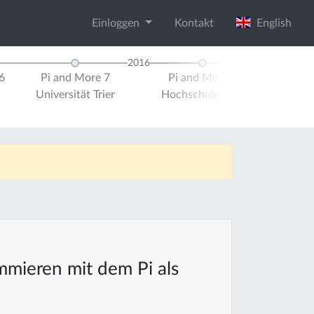
Einloggen
Kontakt
English
2016
6
Pi and More 7
Pi and More 8
Pi and 
Universität Trier
Hochschule Trier
Universit
mieren mit dem Pi als