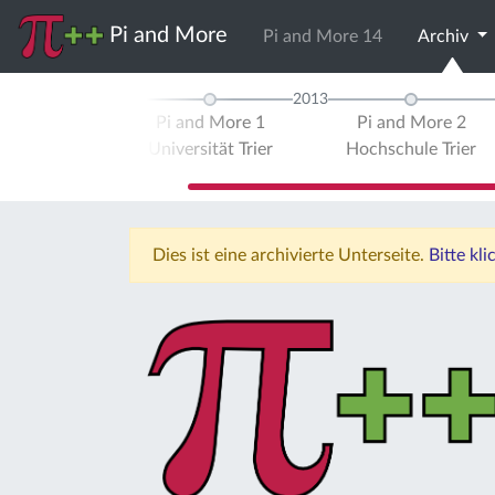
Pi and More
Pi and More 14
Archiv
2012
2013
Pi and More 1
Pi and More 2
Universität Trier
Hochschule Trier
Dies ist eine archivierte Unterseite.
Bitte kl