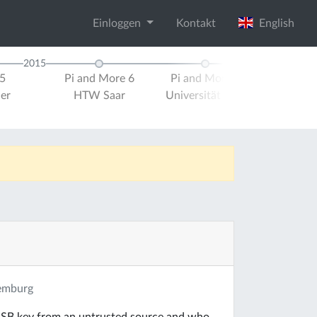
Einloggen
Kontakt
English
2015
2016
5
Pi and More 6
Pi and More 7
Pi 
ier
HTW Saar
Universität Trier
Hoch
xemburg