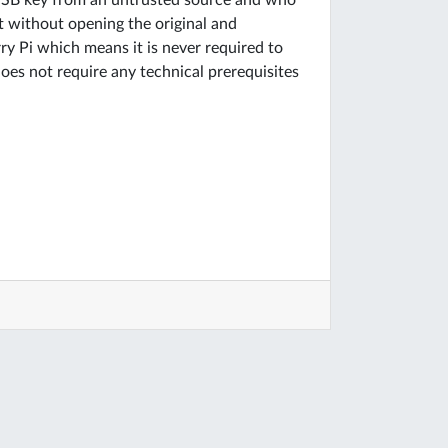
 USB key from an untrusted source and who
t without opening the original and
rry Pi which means it is never required to
oes not require any technical prerequisites