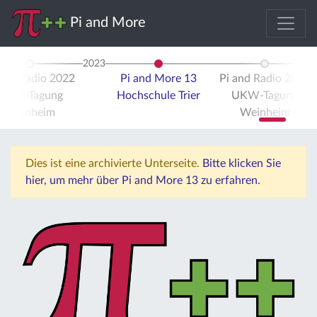
Pi and More
2023
 and Radio 2022
Pi and More 13
Pi and Radio 2023
UKW-Tagung
Hochschule Trier
UKW-Tagung
Weinheim
Weinheim
Dies ist eine archivierte Unterseite.
Bitte klicken Sie
hier, um mehr über Pi and More 13 zu erfahren.