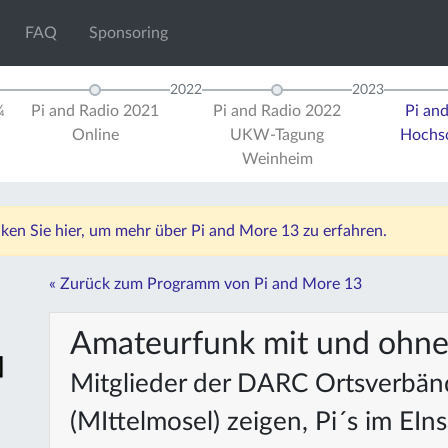
FAQ
Sponsoring
2022
2023
¼
Pi and Radio 2021
Pi and Radio 2022
Pi an
Online
UKW-Tagung
Hochsc
Weinheim
icken Sie hier, um mehr über Pi and More 13 zu erfahren.
« Zurück zum Programm von Pi and More 13
Amateurfunk mit und ohne
Mitglieder der DARC Ortsverbänd
(MIttelmosel) zeigen, Pi´s im EIns