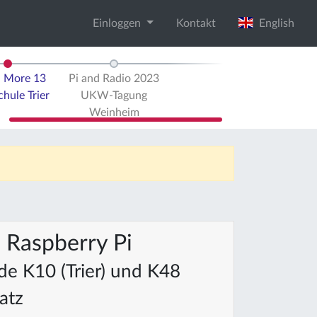
Einloggen
Kontakt
English
d More 13
Pi and Radio 2023
hule Trier
UKW-Tagung
Weinheim
 Raspberry Pi
e K10 (Trier) und K48
atz