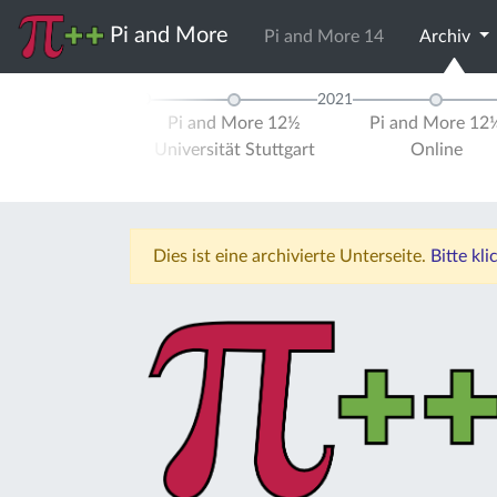
Pi and More
Pi and More 14
Archiv
2020
2021
and More 12
Pi and More 12½
Pi and More 12
ersität Trier
Universität Stuttgart
Online
Dies ist eine archivierte Unterseite.
Bitte kl