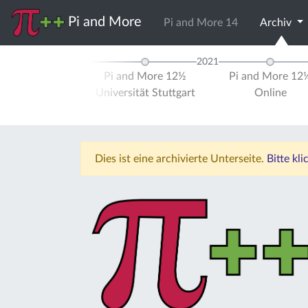
Pi and More
Pi and More 14
Archiv
2020
2021
and More 12
Pi and More 12½
Pi and More 12
ersität Trier
Universität Stuttgart
Online
Dies ist eine archivierte Unterseite.
Bitte kl