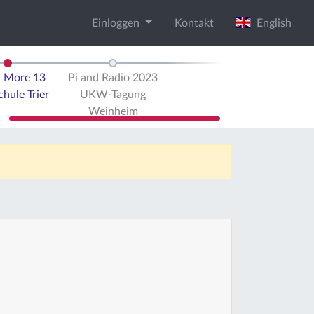
Einloggen
Kontakt
English
d More 13
Pi and Radio 2023
hule Trier
UKW-Tagung
Weinheim