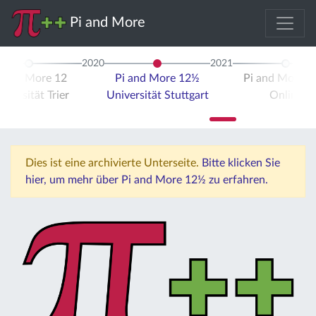
Pi and More
2020
2021
i and More 12
Pi and More 12½
Pi and More 
iversität Trier
Universität Stuttgart
Online
Dies ist eine archivierte Unterseite.
Bitte klicken Sie
hier, um mehr über Pi and More 12½ zu erfahren.