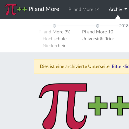
Pi and More
Pi and More 14
Archiv
2017
2018
d More 9
Pi and More 9½
Pi and More 10
ität Trier
Hochschule
Universität Trier
Niederrhein
Dies ist eine archivierte Unterseite.
Bitte kl