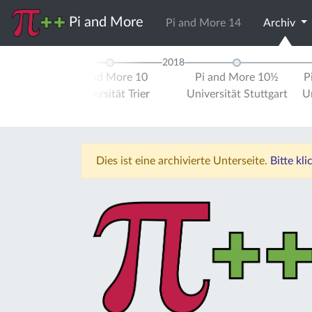
Pi and More
Pi and More 14
Archiv
2018
d More 9½
Pi and More 10
Pi and More 10½
P
schule
Universität Trier
Universität Stuttgart
Un
errhein
Dies ist eine archivierte Unterseite.
Bitte kl