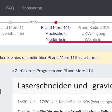
FAQ
Sponsoring
2019
i and More 11
Pi and More 11½
Pi and Radio 2019
iversität Trier
Hochschule
UKW-Tagung
Niederrhein
Weinheim
icken Sie hier, um mehr über Pi and More 11½ zu erfahren.
« Zurück zum Programm von Pi and More 11½
Laserschneiden und -gravi
16:30 Uhr – 17:20 Uhr, MakerSpace IK06 (Workshops