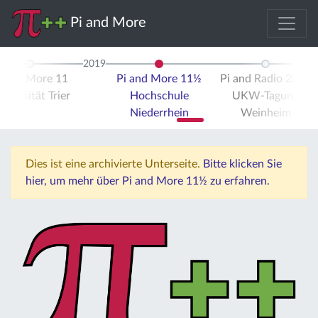
Pi and More
2019
i and More 11
Pi and More 11½
Pi and Radio 2019
iversität Trier
Hochschule
UKW-Tagung
Niederrhein
Weinheim
Dies ist eine archivierte Unterseite.
Bitte klicken Sie
hier, um mehr über Pi and More 11½ zu erfahren.