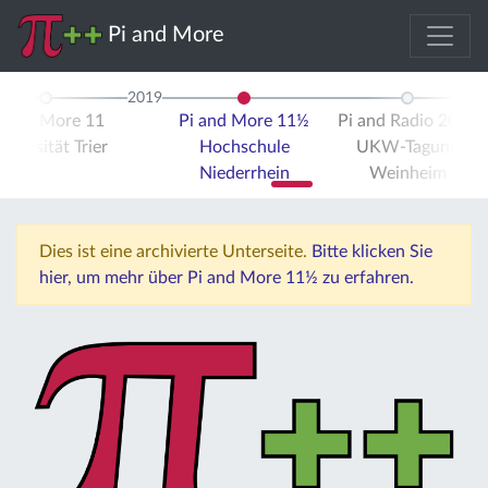
Pi and More
2019
i and More 11
Pi and More 11½
Pi and Radio 2019
iversität Trier
Hochschule
UKW-Tagung
Niederrhein
Weinheim
Dies ist eine archivierte Unterseite.
Bitte klicken Sie
hier, um mehr über Pi and More 11½ zu erfahren.