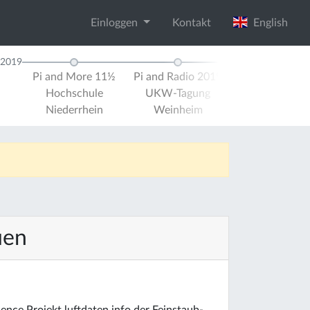
Einloggen
Kontakt
English
2019
Pi and More 11½
Pi and Radio 2019
Pi and More 
Hochschule
UKW-Tagung
Universität Tr
Niederrhein
Weinheim
uen