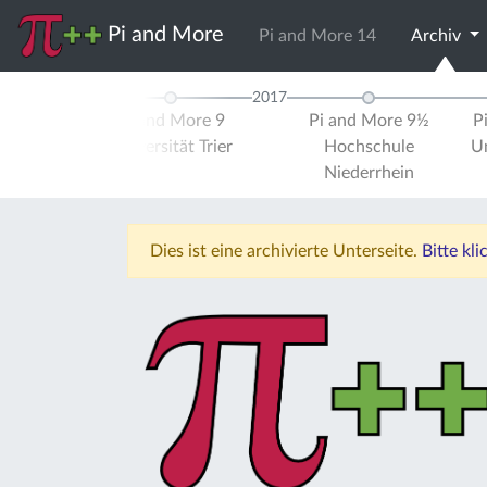
Pi and More
Pi and More 14
Archiv
2017
d More 8
Pi and More 9
Pi and More 9½
P
ule Trier
Universität Trier
Hochschule
Un
Niederrhein
Dies ist eine archivierte Unterseite.
Bitte kl