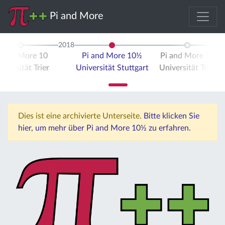
Pi and More
2018
i and More 10
Pi and More 10½
Pi and More 11
iversität Trier
Universität Stuttgart
Universität Trier
Dies ist eine archivierte Unterseite.
Bitte klicken Sie
hier, um mehr über Pi and More 10½ zu erfahren.