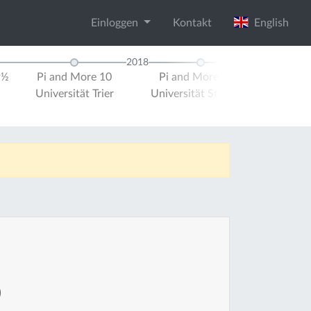
Einloggen
Kontakt
English
2018
9½
Pi and More 10
Pi and More 10½
Pi and M
Universität Trier
Universität Stuttgart
Universit
)