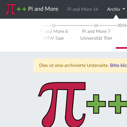
Pi and More
Pi and More 14
Archiv
2015
2016
d More 5
Pi and More 6
Pi and More 7
ität Trier
HTW Saar
Universität Trier
Dies ist eine archivierte Unterseite.
Bitte kl