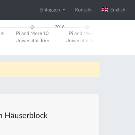
Einloggen
Kontakt
English
2018
9½
Pi and More 10
Pi and More 10½
Pi and M
Universität Trier
Universität Stuttgart
Universit
m Häuserblock
)