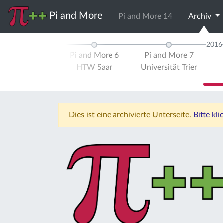
Pi and More
Pi and More 14
Archiv
2015
2016
d More 5
Pi and More 6
Pi and More 7
ität Trier
HTW Saar
Universität Trier
Dies ist eine archivierte Unterseite.
Bitte kl