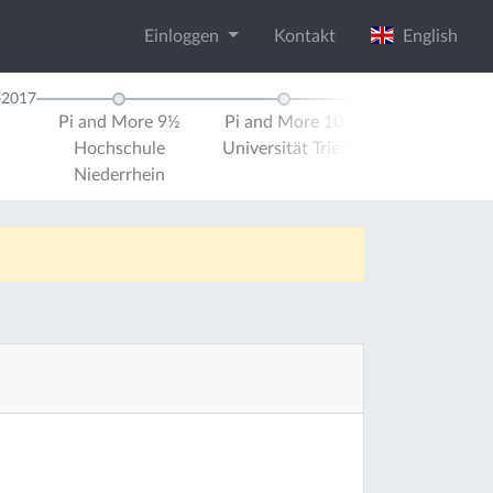
Einloggen
Kontakt
English
2017
2018
Pi and More 9½
Pi and More 10
Pi and M
Hochschule
Universität Trier
Universität
Niederrhein