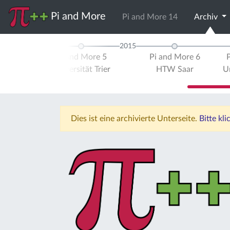
Pi and More
Pi and More 14
Archiv
2014
2015
re 4
Pi and More 5
Pi and More 6
tät
Universität Trier
HTW Saar
Un
urg
Dies ist eine archivierte Unterseite.
Bitte kl