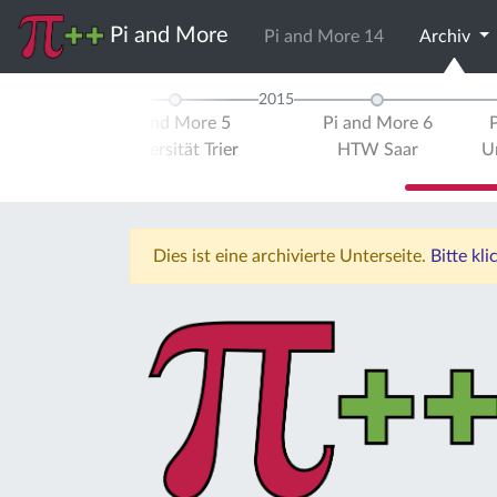
Pi and More
Pi and More 14
Archiv
2014
2015
re 4
Pi and More 5
Pi and More 6
tät
Universität Trier
HTW Saar
Un
urg
Dies ist eine archivierte Unterseite.
Bitte kl