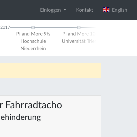
Einloggen
Kontakt
English
2017
2018
Pi and More 9½
Pi and More 10
Pi and M
Hochschule
Universität Trier
Universität
Niederrhein
r Fahrradtacho
behinderung