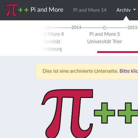
Pi and More
Pi and More 14
Archiv
2014
2015
d More 3
Pi and More 4
Pi and More 5
ität Trier
Universität
Universität Trier
Luxembourg
Dies ist eine archivierte Unterseite.
Bitte kl