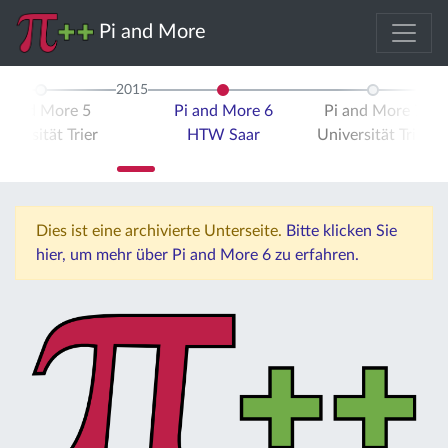
Pi and More
2015
i and More 5
Pi and More 6
Pi and More 7
iversität Trier
HTW Saar
Universität Trier
Dies ist eine archivierte Unterseite.
Bitte klicken Sie
hier, um mehr über Pi and More 6 zu erfahren.