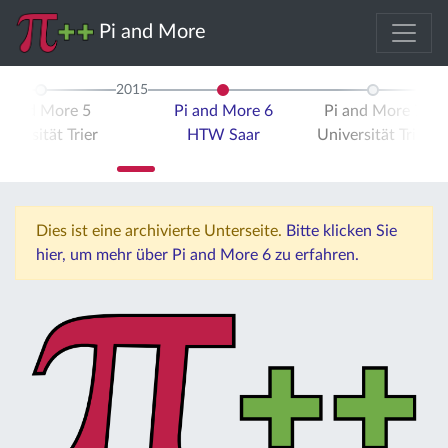
Pi and More
2015
i and More 5
Pi and More 6
Pi and More 7
iversität Trier
HTW Saar
Universität Trier
Dies ist eine archivierte Unterseite.
Bitte klicken Sie
hier, um mehr über Pi and More 6 zu erfahren.