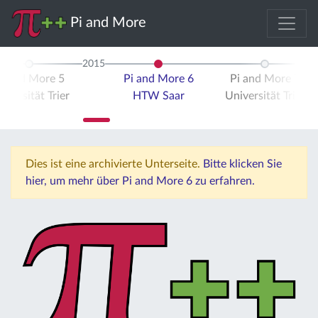
Pi and More
2015
i and More 5
Pi and More 6
Pi and More 7
iversität Trier
HTW Saar
Universität Trier
Dies ist eine archivierte Unterseite.
Bitte klicken Sie
hier, um mehr über Pi and More 6 zu erfahren.