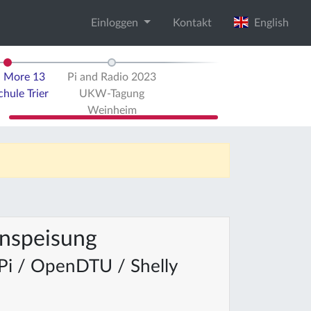
Einloggen
Kontakt
English
d More 13
Pi and Radio 2023
hule Trier
UKW-Tagung
Weinheim
inspeisung
 Pi / OpenDTU / Shelly