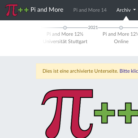
Pi and More
Pi and More 14
Archiv
2020
2021
and More 12
Pi and More 12½
Pi and More 12
ersität Trier
Universität Stuttgart
Online
Dies ist eine archivierte Unterseite.
Bitte kl