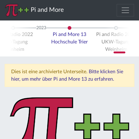
Pi and More
2023
 and Radio 2022
Pi and More 13
Pi and Radio 2023
UKW-Tagung
Hochschule Trier
UKW-Tagung
Weinheim
Weinheim
Dies ist eine archivierte Unterseite.
Bitte klicken Sie
hier, um mehr über Pi and More 13 zu erfahren.