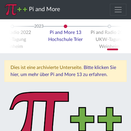
Pi and More
2023
 and Radio 2022
Pi and More 13
Pi and Radio 2023
UKW-Tagung
Hochschule Trier
UKW-Tagung
Weinheim
Weinheim
Dies ist eine archivierte Unterseite.
Bitte klicken Sie
hier, um mehr über Pi and More 13 zu erfahren.