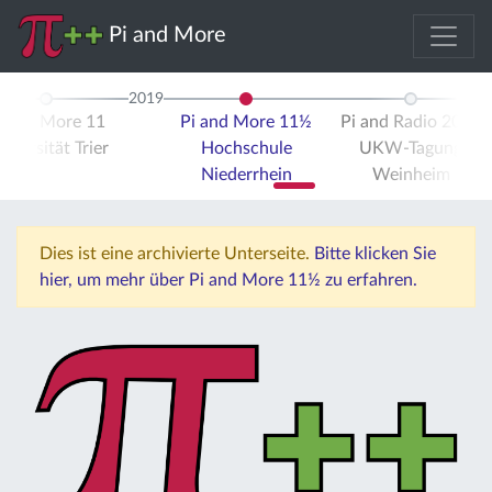
Pi and More
2019
i and More 11
Pi and More 11½
Pi and Radio 2019
iversität Trier
Hochschule
UKW-Tagung
Niederrhein
Weinheim
Dies ist eine archivierte Unterseite.
Bitte klicken Sie
hier, um mehr über Pi and More 11½ zu erfahren.