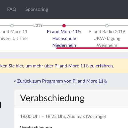
FAQ
Sponsoring
2019
i and More 11
Pi and More 11½
Pi and Radio 2019
iversität Trier
Hochschule
UKW-Tagung
Niederrhein
Weinheim
icken Sie hier, um mehr über Pi and More 11½ zu erfahren.
« Zurück zum Programm von Pi and More 11½
Verabschiedung
18:00 Uhr – 18:25 Uhr, Audimax (Vorträge)