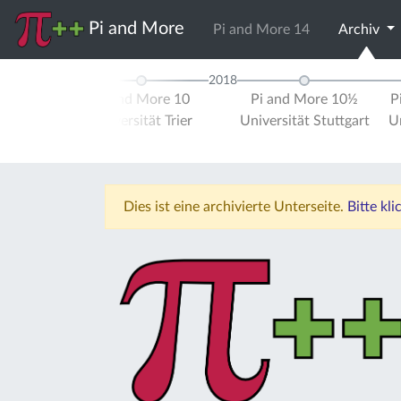
Pi and More
Pi and More 14
Archiv
2018
d More 9½
Pi and More 10
Pi and More 10½
P
schule
Universität Trier
Universität Stuttgart
Un
errhein
Dies ist eine archivierte Unterseite.
Bitte kl