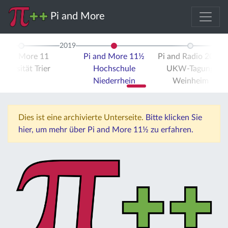
Pi and More
2019
i and More 11
Pi and More 11½
Pi and Radio 2019
iversität Trier
Hochschule
UKW-Tagung
Niederrhein
Weinheim
Dies ist eine archivierte Unterseite.
Bitte klicken Sie
hier, um mehr über Pi and More 11½ zu erfahren.