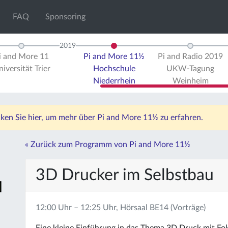
FAQ
Sponsoring
2019
i and More 11
Pi and More 11½
Pi and Radio 2019
iversität Trier
Hochschule
UKW-Tagung
Niederrhein
Weinheim
icken Sie hier, um mehr über Pi and More 11½ zu erfahren.
« Zurück zum Programm von Pi and More 11½
3D Drucker im Selbstbau
12:00 Uhr – 12:25 Uhr, Hörsaal BE14 (Vorträge)