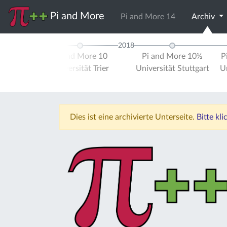
Pi and More
Pi and More 14
Archiv
2018
d More 9½
Pi and More 10
Pi and More 10½
P
schule
Universität Trier
Universität Stuttgart
Un
errhein
Dies ist eine archivierte Unterseite.
Bitte kl