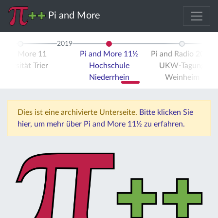
Pi and More
2019
i and More 11
Pi and More 11½
Pi and Radio 2019
iversität Trier
Hochschule
UKW-Tagung
Niederrhein
Weinheim
Dies ist eine archivierte Unterseite.
Bitte klicken Sie
hier, um mehr über Pi and More 11½ zu erfahren.