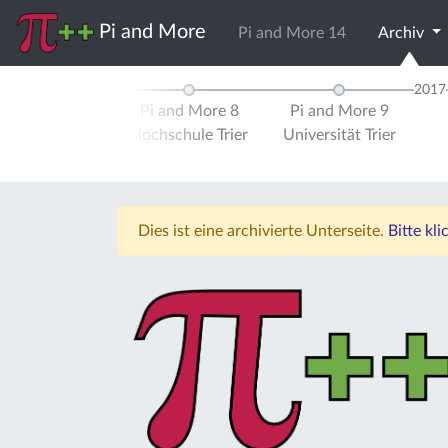
Pi and More
Pi and More 14
Archiv
2016
2017
d More 7
Pi and More 8
Pi and More 9
ität Trier
Hochschule Trier
Universität Trier
Dies ist eine archivierte Unterseite.
Bitte kl