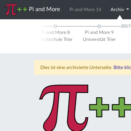
Pi and More
Pi and More 14
Archiv
2016
2017
d More 7
Pi and More 8
Pi and More 9
ität Trier
Hochschule Trier
Universität Trier
Dies ist eine archivierte Unterseite.
Bitte kl